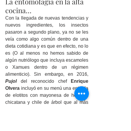
La entomofagia en la alta 
cocina…
Con la llegada de nuevas tendencias y 
nuevos ingredientes, los insectos 
pasaron a segundo plano, ya no se les 
veía como algo común dentro de una 
dieta cotidiana y es que en efecto, no lo 
es (O al menos no hemos sabido de 
algún nutriólogo que incluya escamoles 
o Xamues dentro de un régimen 
alimenticio). Sin embargo, en 2016, 
Pujol 
del reconocido chef 
Enrique 
Olvera
 incluyó en su menú una entrada 
de elotitos con mayonesa de hormiga 
chicatana y chile de árbol que al más 
puro estilo 
“Prehispánico’’
 servían 
dentro de lo que ellos llamaban un 
“
Lek”
 que no era otra cosa que una 
calabaza seca.