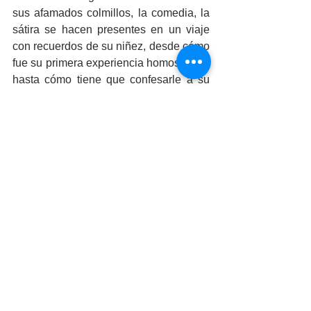
sus afamados colmillos, la comedia, la 
sátira se hacen presentes en un viaje 
con recuerdos de su niñez, desde cómo 
fue su primera experiencia homosexual, 
hasta cómo tiene que confesarle a su 
madre su gusto por los hombres, de una 
forma divertida y original.
El público tiene que ir preparado para 
ser parte de este Teatro Cabaret 
norteño y sangrón como el propio actor 
lo ha bautizado.
Cabe mencionar que para la develación 
están invitados el actor Felipe Tututi, y 
la actriz y actual alcaldesa Norma 
Bustamante, los boletos cuestan 200 
pesos y se podrán adquirir en taquilla.